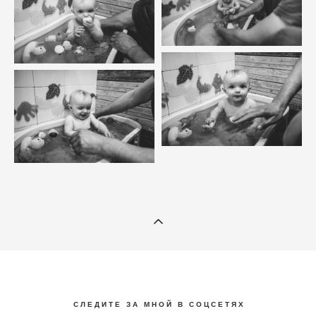
С Л Е Д И Т Е З А М Н О Й В С О Ц С Е Т Я Х