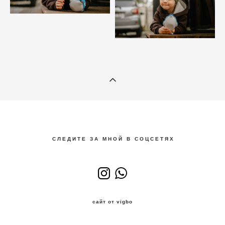
С Л Е Д И Т Е З А М Н О Й В С О Ц С Е Т Я Х
сайт от vigbo