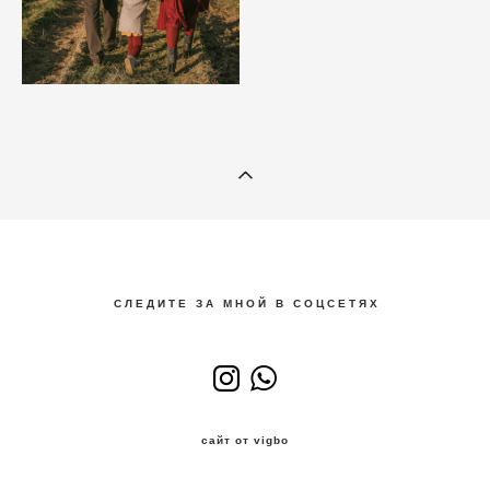
С Л Е Д И Т Е З А М Н О Й В С О Ц С Е Т Я Х
сайт от vigbo